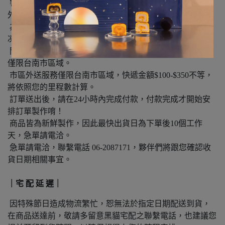
響應環保，蛋糕僅提供一組餐具（五入），蠟燭，若有額
外需求，請於‘’周邊商品‘’加購。
為確保商品新鮮及配送安全，宅配產品全程將使用低溫冷
凍配送，部分商品因損壞風險較大，恕無法宅配。
門市自取時間為12:00-20:00(每週一公休），市區外送服務
僅限台南市區域。
市區外送服務僅限台南市區域，快遞金額$100-$350不等，
將依照您的里程數計算。
訂單送出後，請在24小時內完成付款，付款完成才開始安
排訂單製作唷！
商品皆為新鮮製作，因此最快出貨日為下單後10個工作
天，急單請電洽。
急單請電洽，聯繫電話 06-2087171，夥伴們將跟您確認收
貨日期相關事宜。
｜宅 配 延 遲｜
因特殊節日造成物流繁忙，恕無法於指定日期配送到貨，
在商品送達前，敬請多留意黑貓宅配之聯繫電話，也建議您