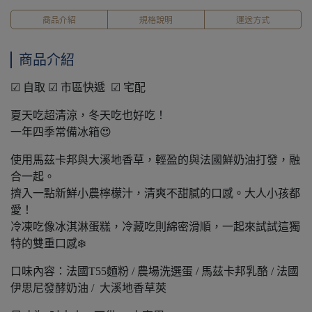
商品介紹
規格說明
運送方式
商品介紹
☑ 自取 ☑ 市區快遞 ☑ 宅配
夏天吃超清涼，冬天吃也好吃！
一年四季常備冰箱😍
使用馬茲卡邦與大溪地香草，輕盈的與法國鮮奶油打發，融
合一起。
擠入一點新鮮小農檸檬汁，清爽不甜膩的口感。大人小孩都
愛！
冷凍吃像冰淇淋蛋糕，冷藏吃則綿密滑順，一起來試試這獨
特的雙重口感❄️
口味內容：法國T55麵粉 / 農場洗選蛋 / 馬茲卡邦乳酪 / 法國
伊思尼發酵奶油 / 大溪地香草莢