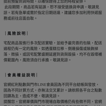
提前預留到貨時間，以確保趕得上您的時程安排。
此段期間，商品若有延誤，恕不接受退換貨申請，敬請見
諒。若有急單或需於指定日期送達，建議您多加利用快遞服
務或前往店面自取。
｜風 險 說 明｜
宅配商品皆進行多次配送實驗，並給予最完善的包裝，配送
過程仍有一定的風險，如遇蛋糕位移、側邊損傷或裝飾掉
落、微損，或因宅配繁盛期延遲到貨與毀損，均不在毀壞補
償範圍內，風險須自行承擔，敬請見諒。
｜會 員 權 益 說 明｜
官網紅利點數與門市LINE會員因為不同平台結帳與發放，
固為不同計算方式，亦無法交叉累計。請依照各平台之點數
回饋為主，造成不便，敬請見諒。
提醒您，官網單價與門市現場自取價格仍有些微不同，官網