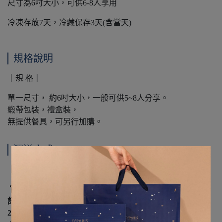
尺寸為6吋大小，可供6-8人享用
冷凍存放7天，冷藏保存3天(含當天)
規格說明
｜規 格｜
單一尺寸， 約6吋大小，一般可供5~8人分享。
緞帶包裝，禮盒裝，
無提供餐具，可另行加購。
運送方式
｜注 意 事 項｜
官網僅接受提前10個工作天以上之預訂，若急單請直接私
訊
LINE@客服
或致電門市(營業時間: 周二至周日12:00-
20:00)。