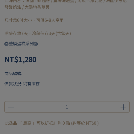
口味內容：法國T55麵粉 / 農場洗選蛋 / 馬茲卡邦乳酪 / 法國伊思尼
發酵奶油 / 大溪地香草莢
尺寸為6吋大小，可供6-8人享用
冷凍存放7天，冷藏保存3天(含當天)
🎂整模蛋糕系列🎂
NT$1,280
商品編號:
供貨狀況:
尚有庫存
此商品 「 最高 」可以折抵紅利
0
點 (約等於
NT$0
)