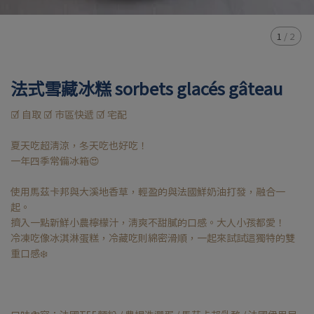
1
/
2
法式雪藏冰糕 sorbets glacés gâteau
☑ 自取 ☑ 市區快遞 ☑ 宅配
夏天吃超清涼，冬天吃也好吃！
一年四季常備冰箱😍
使用馬茲卡邦與大溪地香草，輕盈的與法國鮮奶油打發，融合一
起。
擠入一點新鮮小農檸檬汁，清爽不甜膩的口感。大人小孩都愛！
冷凍吃像冰淇淋蛋糕，冷藏吃則綿密滑順，一起來試試這獨特的雙
重口感❄️