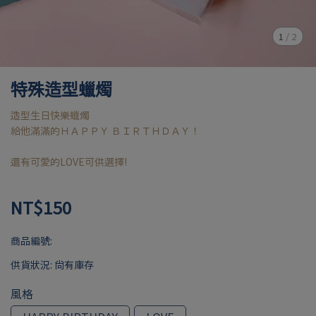
1
/
2
特殊造型蠟燭
造型生日快樂蠟燭
給他滿滿的ＨＡＰＰＹ ＢＩＲＴＨＤＡＹ！
還有可愛的LOVE可供選擇!
NT$150
商品編號:
供貨狀況:
尚有庫存
風格