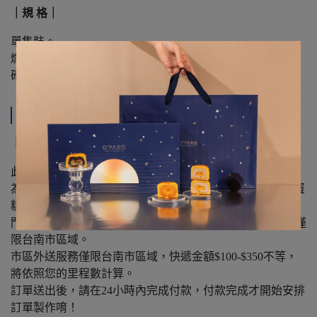
｜規 格｜
單隻裝。
燃燒時避免危險，請勿靠近。
確保已熄滅並降溫後再丟棄。
運送方式
｜注 意 事 項｜
此商品為請成年人使用。
為確保商品新鮮及配送安全，禮盒類效期約5至7天（常溫蛋
糕），請儘速送出或食用。
門市自取時間為12:00-20:00(每週一公休），市區外送服務僅
限台南市區域。
市區外送服務僅限台南市區域，快遞金額$100-$350不等，
將依照您的里程數計算。
訂單送出後，請在24小時內完成付款，付款完成才開始安排
訂單製作唷！