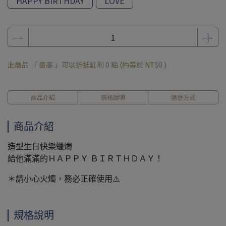
HAPPY BIRTHDAY
LOVE
此商品 「 最高 」可以折抵紅利
0
點 (約等於
NT$0
)
商品介紹
規格說明
運送方式
商品介紹
造型生日快樂蠟燭
給他滿滿的ＨＡＰＰＹ ＢＩＲＴＨＤＡＹ！
＊請小心火燭，務必正確使用⚠️
規格說明